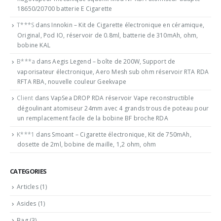
18650/20700 batterie E Cigarette
T***S
dans
Innokin – Kit de Cigarette électronique en céramique,
Original, Pod IO, réservoir de 0.8ml, batterie de 310mAh, ohm,
bobine KAL
B***a
dans
Aegis Legend – boîte de 200W, Support de
vaporisateur électronique, Aero Mesh sub ohm réservoir RTA RDA
RFTA RBA, nouvelle couleur Geekvape
Client
dans
VapSea DROP RDA réservoir Vape reconstructible
dégoulinant atomiseur 24mm avec 4 grands trous de poteau pour
un remplacement facile de la bobine BF broche RDA
K***1
dans
Smoant – Cigarette électronique, Kit de 750mAh,
dosette de 2ml, bobine de maille, 1,2 ohm, ohm
CATEGORIES
Articles
(1)
Asides
(1)
Bag
(3)