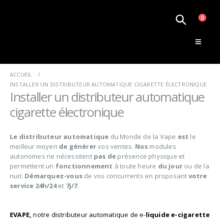
0
Le Monde de la Vape
ACCUEIL
INSTALLER UN DISTRIBUTEUR AUTOMATIQUE CIGARETTE ÉLECTRONIQUE
Installer un distributeur automatique
cigarette électronique
Le distributeur automatique
du Monde de la Vape
est
le
meilleur moyen
de générer
vos ventes.
Nos
modules
autonomes ne nécessitent
pas de
présence physique et
permettent un
fonctionnement
à toute heure
du jour
ou de la
nuit.
Démarquez-vous
de vos concurrents en proposant
votre
service 24h/24
et
7j/7.
EVAPE,
notre distributeur automatique de e-
liquide e-cigarette