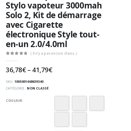
Stylo vapoteur 3000mah
Solo 2, Kit de démarrage
avec Cigarette
électronique Style tout-
en-un 2.0/4.0ml
( Il n’y a pas encore d’avis. )
0
Sur 5
36,78
€
–
41,79
€
SKU:
1005001468639340
CATÉGORIE :
NON CLASSÉ
COULEUR