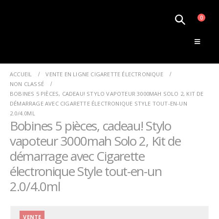
0
Le Monde de la Vape
ACCUEIL
VENTE EN LIGNE CIGARETTE ÉLECTRONIQUE
NON CLASSÉ
BOBINES 5 PIÈCES, CADEAU! STYLO VAPOTEUR 3000MAH SOLO 2, KIT DE
DÉMARRAGE AVEC CIGARETTE ÉLECTRONIQUE STYLE TOUT-EN-UN
2.0/4.0ML
Bobines 5 pièces, cadeau! Stylo
vapoteur 3000mah Solo 2, Kit de
démarrage avec Cigarette
électronique Style tout-en-un
2.0/4.0ml
VENTE