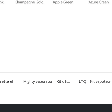
Mighty vaporator – Kit d'herbes sèches avec température réglable, grand vaporisateur
LTQ – Kit vapoteur 311 avec vaporisateur, Original, pour cire d'herbes sèches, stylo adaptateur de tuyau d'eau, brosse Dab