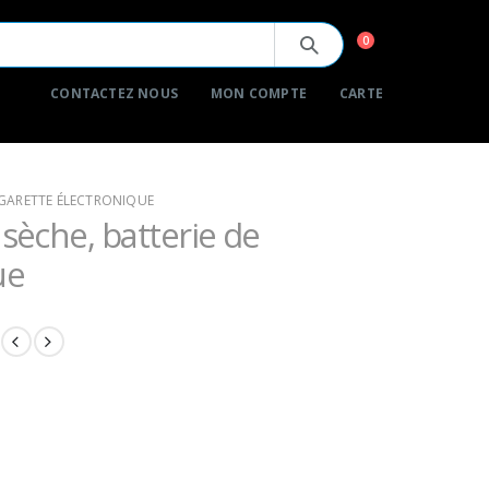
0
CONTACTEZ NOUS
MON COMPTE
CARTE
CIGARETTE ÉLECTRONIQUE
 sèche, batterie de
ue