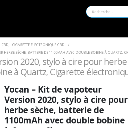
CBD
,
CIGARETTE ÉLECTRONIQUE CBD
OUR HERBE SÈCHE, BATTERIE DE 1100MAH AVEC DOUBLE BOBINE À QUARTZ, 
sion 2020, stylo à cire pour herbe
e à Quartz, Cigarette électroniq
Yocan – Kit de vapoteur
Version 2020, stylo à cire pour
herbe sèche, batterie de
1100mAh avec double bobine