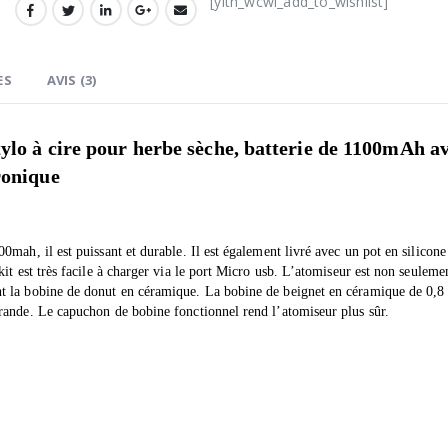
[yith_wcwl_add_to_wishlist]
ES
AVIS (3)
tylo à cire pour herbe sèche, batterie de 1100mAh a
ronique
mah, il est puissant et durable. Il est également livré avec un pot en silicone
it est très facile à charger via le port Micro usb. L’atomiseur est non seuleme
nt la bobine de donut en céramique. La bobine de beignet en céramique de 0,
rande. Le capuchon de bobine fonctionnel rend l’atomiseur plus sûr.