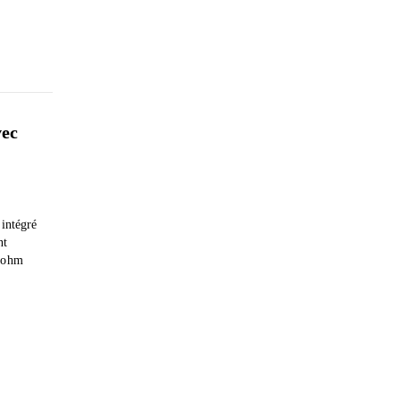
vec
 intégré
nt
8 ohm