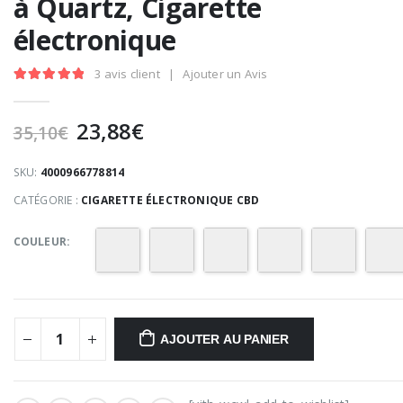
à Quartz, Cigarette
électronique
3
avis client
|
Ajouter un Avis
5.00
Sur 5
Le
Le
23,88
€
35,10
€
prix
prix
initial
actuel
SKU:
4000966778814
était :
est :
CATÉGORIE :
CIGARETTE ÉLECTRONIQUE CBD
35,10€.
23,88€.
COULEUR
AJOUTER AU PANIER