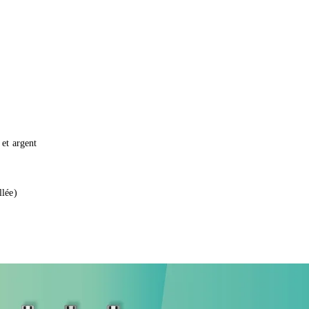
 et argent
llée)