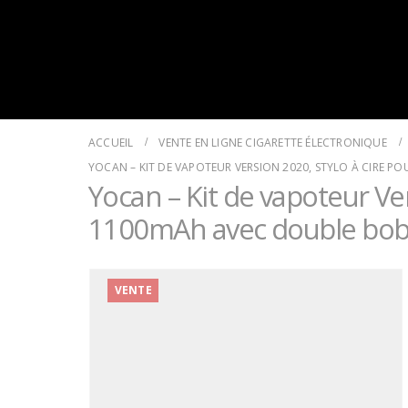
Le Monde de la Vape
ACCUEIL
VENTE EN LIGNE CIGARETTE ÉLECTRONIQUE
YOCAN – KIT DE VAPOTEUR VERSION 2020, STYLO À CIRE P
Yocan – Kit de vapoteur Ver
1100mAh avec double bobin
VENTE