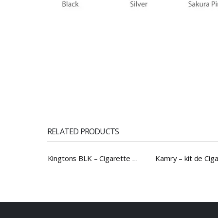
RELATED PRODUCTS
Kingtons BLK – Cigarette électronique OLED en céramique pour herbes sèches, Kit rotatif, batterie 1800mAh, stylo vapoteur pour four 1ml
Kamry – kit de Cigarette électronique GXG I2, avec bâton chauffant, batterie de 1900mAh, pour herbes sèches, VS 2.0 Plus, ico