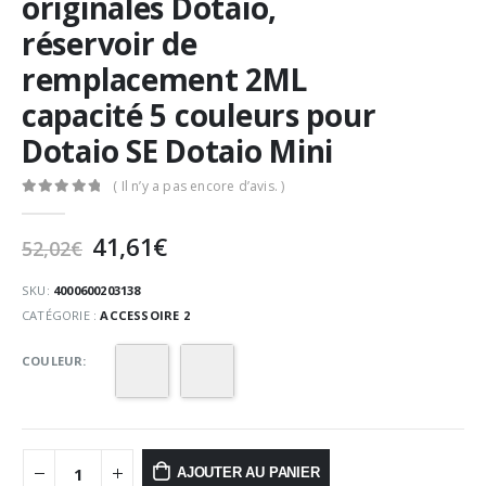
originales Dotaio,
réservoir de
remplacement 2ML
capacité 5 couleurs pour
Dotaio SE Dotaio Mini
( Il n’y a pas encore d’avis. )
0
Sur 5
Le
Le
41,61
€
52,02
€
prix
prix
initial
actuel
SKU:
4000600203138
était :
est :
CATÉGORIE :
ACCESSOIRE 2
52,02€.
41,61€.
COULEUR
AJOUTER AU PANIER