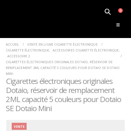
0
Le Monde de la Vape
ACCUEIL
VENTE EN LIGNE CIGARETTE ÉLECTRONIQUE
CIGARETTE ÉLECTRONIQUE
,
ACCESSOIRES CIGARETTE ÉLECTRONIQUE
,
ACCESSOIRE 2
CIGARETTES ÉLECTRONIQUES ORIGINALES DOTAIO, RÉSERVOIR DE
REMPLACEMENT 2ML CAPACITÉ 5 COULEURS POUR DOTAIO SE DOTAIO
MINI
Cigarettes électroniques originales
Dotaio, réservoir de remplacement
2ML capacité 5 couleurs pour Dotaio
SE Dotaio Mini
VENTE