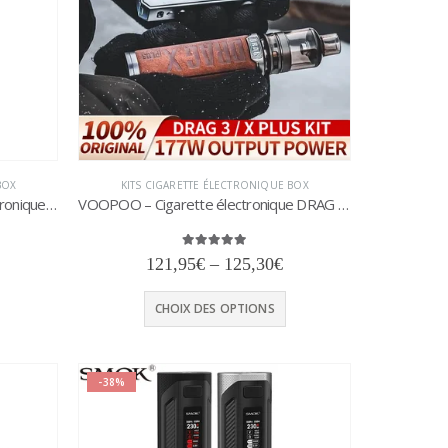
BOX
KITS CIGARETTE ÉLECTRONIQUE BOX
VOOPOO – Kit de cigarettes électroniques 40W, batterie intégrée 1200mAh, réservoir MTL 2ml, avec bobines TR1 TM2, Charge de Type C, écran OLED 0.54 pouces
VOOPOO – Cigarette électronique DRAG X Plus, 100W + DRAG 3, 177W, TPP DM1 DM2, batterie MAX 18650
5.00
sur 5
121,95
€
–
125,30
€
el
CHOIX DES OPTIONS
31€.
-38%