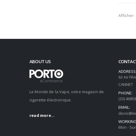
Afficher:
ABOUT US
CONTAC
ADDRESS
63 AV FR
CANNET
Le Monde de la Vape, votre magasin de
PHONE:
(33) 4685
cigarette électronique.
EMAIL:
devis@le
read more...
WORKING
Mon - Sun