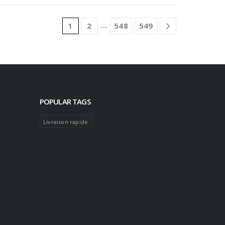
…
1
2
548
549
POPULAR TAGS
Livraison rapide