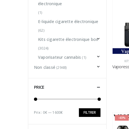
électronique
(1)
E-liquide cigarette électronique
(62)
Kits cigarette électronique box
(3024)
Vaporisateur cannabis
(1)
KI
Non classé
(2948)
PRICE
Prix :
0€
—
1600€
FILTRER
Prix
Prix
-40%
min
max