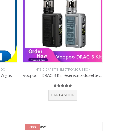
BOX
KITS CIGARETTE ÉLECTRONIQUE BOX
VOOPOO – Cigarette électronique Argus GT 160W, puissance maximale de sortie TC Mods 4.5ml, Pod PnP, réservoir magnétique, vapoteur à batterie 18650
Voopoo – DRAG 3 Kit réservoir à dosette TPP de 5.5ml, avec bobine TPP DM1 DM2, 177W TC Box MOD, alimentation par double e-cigs 18650, vapoteur VS Drag 2
5.00
sur 5
LIRE LA SUITE
-30%