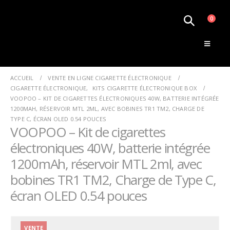
0
Le Monde de la Vape
ACCUEIL
VENTE EN LIGNE CIGARETTE ÉLECTRONIQUE
CIGARETTE ÉLECTRONIQUE
,
KITS CIGARETTE ÉLECTRONIQUE BOX
VOOPOO – KIT DE CIGARETTES ÉLECTRONIQUES 40W, BATTERIE INTÉGRÉE
1200MAH, RÉSERVOIR MTL 2ML, AVEC BOBINES TR1 TM2, CHARGE DE
TYPE C, ÉCRAN OLED 0.54 POUCES
VOOPOO – Kit de cigarettes
électroniques 40W, batterie intégrée
1200mAh, réservoir MTL 2ml, avec
bobines TR1 TM2, Charge de Type C,
écran OLED 0.54 pouces
VENTE