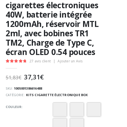
cigarettes électroniques
40W, batterie intégrée
1200mAh, réservoir MTL
2ml, avec bobines TR1
TM2, Charge de Type C,
écran OLED 0.54 pouces
27
avis client
|
Ajouter un Avis
5.00
Sur 5
Le
Le
37,31
€
51,83
€
prix
prix
initial
actuel
SKU:
1005001386616488
était :
est :
CATÉGORIE :
KITS CIGARETTE ÉLECTRONIQUE BOX
51,83€.
37,31€.
COULEUR