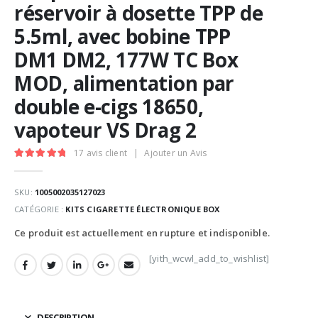
réservoir à dosette TPP de
5.5ml, avec bobine TPP
DM1 DM2, 177W TC Box
MOD, alimentation par
double e-cigs 18650,
vapoteur VS Drag 2
17
avis client
|
Ajouter un Avis
5.00
Sur 5
SKU:
1005002035127023
CATÉGORIE :
KITS CIGARETTE ÉLECTRONIQUE BOX
Ce produit est actuellement en rupture et indisponible.
[yith_wcwl_add_to_wishlist]
DESCRIPTION