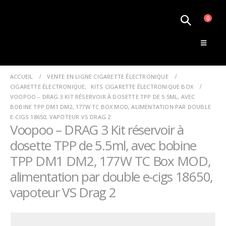
0
Le Monde de la Vape
ACCUEIL
VENTE EN LIGNE CIGARETTE ÉLECTRONIQUE
CIGARETTE ÉLECTRONIQUE
,
KITS CIGARETTE ÉLECTRONIQUE BOX
VOOPOO – DRAG 3 KIT RÉSERVOIR À DOSETTE TPP DE 5.5ML, AVEC
BOBINE TPP DM1 DM2, 177W TC BOX MOD, ALIMENTATION PAR DOUBLE
E-CIGS 18650, VAPOTEUR VS DRAG 2
Voopoo – DRAG 3 Kit réservoir à
dosette TPP de 5.5ml, avec bobine
TPP DM1 DM2, 177W TC Box MOD,
alimentation par double e-cigs 18650,
vapoteur VS Drag 2