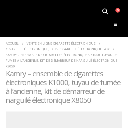
0
Le Monde de la Vape
ACCUEIL
VENTE EN LIGNE CIGARETTE ÉLECTRONIQUE
CIGARETTE ÉLECTRONIQUE
,
KITS CIGARETTE ÉLECTRONIQUE BOX
KAMRY – ENSEMBLE DE CIGARETTES ÉLECTRONIQUES K1000, TUYAU DE
FUMÉE À L’ANCIENNE, KIT DE DÉMARREUR DE NARGUILÉ ÉLECTRONIQUE
X8050
Kamry – ensemble de cigarettes
électroniques K1000, tuyau de fumée
à l’ancienne, kit de démarreur de
narguilé électronique X8050