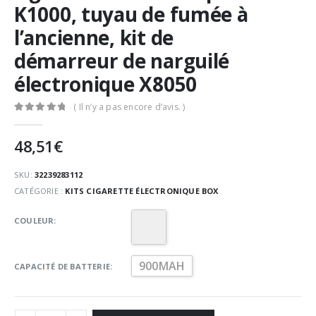
K1000, tuyau de fumée à
l’ancienne, kit de
démarreur de narguilé
électronique X8050
( Il n’y a pas encore d’avis. )
0
Sur 5
48,51
€
SKU:
32239283112
CATÉGORIE :
KITS CIGARETTE ÉLECTRONIQUE BOX
COULEUR
900MAH
CAPACITÉ DE BATTERIE