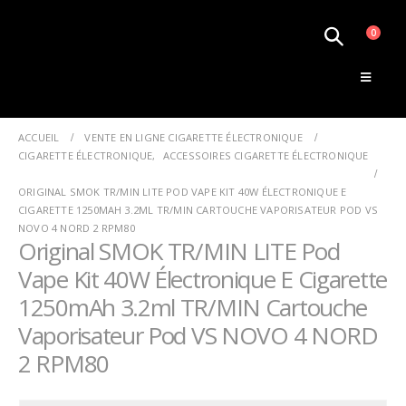
0
Le Monde de la Vape
ACCUEIL
VENTE EN LIGNE CIGARETTE ÉLECTRONIQUE
CIGARETTE ÉLECTRONIQUE
,
ACCESSOIRES CIGARETTE ÉLECTRONIQUE
ORIGINAL SMOK TR/MIN LITE POD VAPE KIT 40W ÉLECTRONIQUE E
CIGARETTE 1250MAH 3.2ML TR/MIN CARTOUCHE VAPORISATEUR POD VS
NOVO 4 NORD 2 RPM80
Original SMOK TR/MIN LITE Pod
Vape Kit 40W Électronique E Cigarette
1250mAh 3.2ml TR/MIN Cartouche
Vaporisateur Pod VS NOVO 4 NORD
2 RPM80