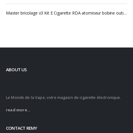
Master bricolage v3 Kit E Cigarette RDA atomiseur bobine outil sac accessoires vape vaper outil tout-en-un Vape dispositif reconstruire atomiseur
ABOUT US
Le Monde de la Vape, votre magasin de cigarette électronique.
read more...
CONTACT REMY