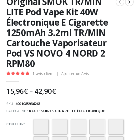
Original SMOK TR/MIN
LITE Pod Vape Kit 40W
Électronique E Cigarette
1250mAh 3.2ml TR/MIN
Cartouche Vaporisateur
Pod VS NOVO 4 NORD 2
RPM80
1
avis client
|
Ajouter un Avis
5.00
Sur 5
15,96
€
–
42,90
€
SKU:
4001085936263
CATÉGORIE :
ACCESSOIRES CIGARETTE ÉLECTRONIQUE
COULEUR