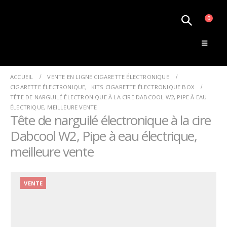
0
Le Monde de la Vape
ACCUEIL
VENTE EN LIGNE CIGARETTE ÉLECTRONIQUE
CIGARETTE ÉLECTRONIQUE
,
KITS CIGARETTE ÉLECTRONIQUE BOX
TÊTE DE NARGUILÉ ÉLECTRONIQUE À LA CIRE DABCOOL W2, PIPE À EAU
ÉLECTRIQUE, MEILLEURE VENTE
Tête de narguilé électronique à la cire
Dabcool W2, Pipe à eau électrique,
meilleure vente
VENTE