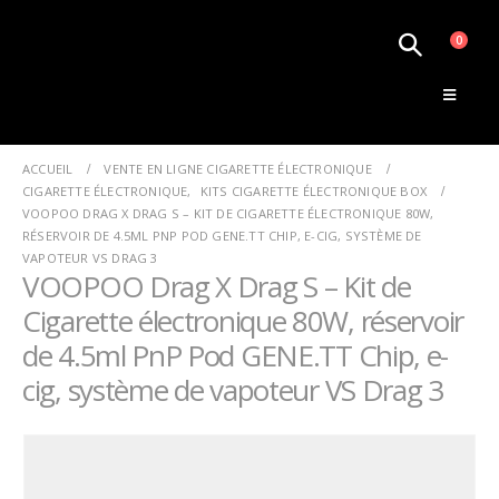
0
Le Monde de la Vape
ACCUEIL
VENTE EN LIGNE CIGARETTE ÉLECTRONIQUE
CIGARETTE ÉLECTRONIQUE
,
KITS CIGARETTE ÉLECTRONIQUE BOX
VOOPOO DRAG X DRAG S – KIT DE CIGARETTE ÉLECTRONIQUE 80W,
RÉSERVOIR DE 4.5ML PNP POD GENE.TT CHIP, E-CIG, SYSTÈME DE
VAPOTEUR VS DRAG 3
VOOPOO Drag X Drag S – Kit de
Cigarette électronique 80W, réservoir
de 4.5ml PnP Pod GENE.TT Chip, e-
cig, système de vapoteur VS Drag 3