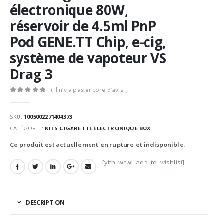
électronique 80W,
réservoir de 4.5ml PnP
Pod GENE.TT Chip, e-cig,
système de vapoteur VS
Drag 3
( Il n’y a pas encore d’avis. )
0
Sur 5
SKU:
1005002271404373
CATÉGORIE :
KITS CIGARETTE ÉLECTRONIQUE BOX
Ce produit est actuellement en rupture et indisponible.
[yith_wcwl_add_to_wishlist]
DESCRIPTION