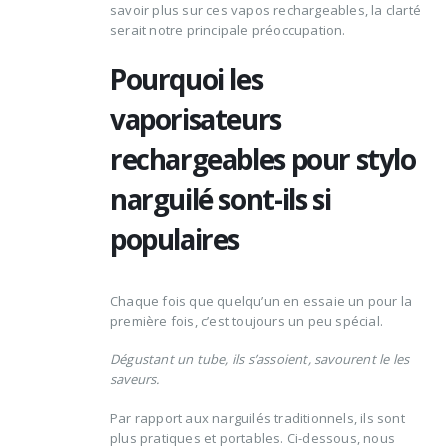
savoir plus sur ces vapos rechargeables, la clarté
serait notre principale préoccupation.
Pourquoi les
vaporisateurs
rechargeables pour stylo
narguilé sont-ils si
populaires
Chaque fois que quelqu’un en essaie un pour la
première fois, c’est toujours un peu spécial.
Dégustant un tube, ils s’assoient, savourent le
les
saveurs
.
Par rapport aux narguilés traditionnels, ils sont
plus pratiques et portables. Ci-dessous, nous