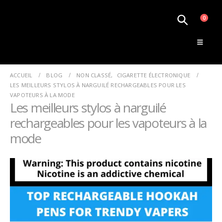
0
Le Monde de la Vape
ACCUEIL
BLOG
NON CLASSÉ
,
CIGARETTE ÉLECTRONIQUE
LES MEILLEURS STYLOS À NARGUILÉ RECHARGEABLES POUR LES
VAPOTEURS À LA MODE
Les meilleurs stylos à narguilé
rechargeables pour les vapoteurs à la
mode